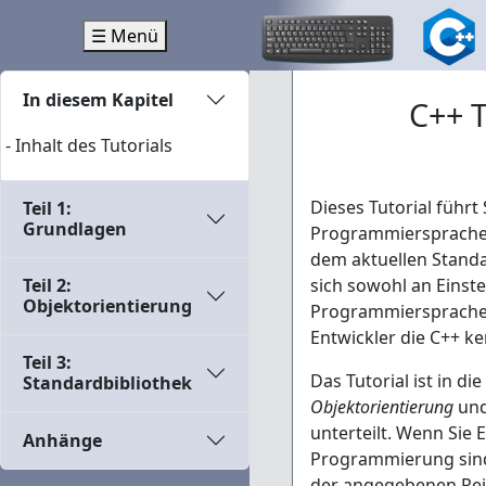
☰ Menü
In diesem Kapitel
C++ T
- Inhalt des Tutorials
Dieses Tutorial führt S
Teil 1:
Grundlagen
Programmiersprache 
dem aktuellen Standa
Teil 2:
sich sowohl an Einste
Objektorientierung
Programmiersprache 
Entwickler die C++ k
Teil 3:
Das Tutorial ist in di
Standardbibliothek
Objektorientierung
un
unterteilt. Wenn Sie E
Anhänge
Programmierung sind, 
der angegebenen Rei