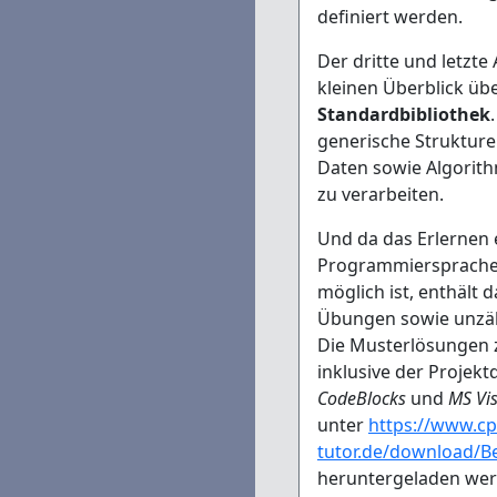
definiert werden.
Der dritte und letzte
kleinen Überblick üb
Standardbibliothek
generische Struktur
Daten sowie Algorit
zu verarbeiten.
Und da das Erlernen 
Programmiersprache
möglich ist, enthält d
Übungen sowie unzähl
Die Musterlösungen 
inklusive der Projekt
CodeBlocks
und
MS Vi
unter
https://www.cp
tutor.de/download/Be
heruntergeladen wer