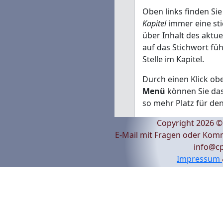
Oben links finden Si
Kapitel
immer eine sti
über Inhalt des aktuel
auf das Stichwort fü
Stelle im Kapitel.
Durch einen Klick ob
Menü
können Sie da
so mehr Platz für den
Copyright 2026 
E-Mail mit Fragen oder Kom
info@cp
Impressum