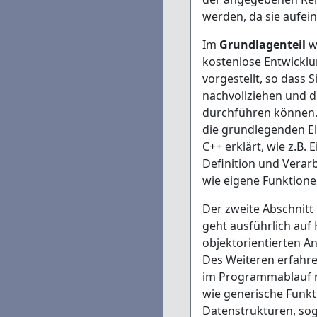
werden, da sie aufei
Im
Grundlagenteil
w
kostenlose Entwick
vorgestellt, so dass S
nachvollziehen und 
durchführen können.
die grundlegenden E
C++ erklärt, wie z.B. 
Definition und Verar
wie eigene Funktione
Der zweite Abschnitt
geht ausführlich auf 
objektorientierten An
Des Weiteren erfahren
im Programmablauf 
wie generische Funk
Datenstrukturen, so